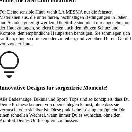
Stoffe, die Dich sanft umarmen!
Für Deine sensible Haut, wählt LA MESMA nur die feinsten
Materialien aus, die unter fairen, nachhaltigen Bedingungen in Italien
und Spanien gefertigt werden. Die Stoffe sind nicht nur angenehm auf
der Haut zu tragen, sondern bieten auch den nötigen Schutz und
Komfort, den empfindliche Hautpartien benötigen. Sie schmiegen sich
sanft an, ohne zu drücken oder zu reiben, und verleihen Dir ein Gefühl
von zweiter Haut.
Innovative Designs für sorgenfreie Momente!
Alle Badeanzüge, Bikinis und Sport- Tops sind so konzipiert, dass Du
Deine Prothese bequem von oben einlegen kannst, ohne dass sie
verrutscht oder sichtbar ist. Diese praktische Lösung ermöglicht Dir
einen schnellen Wechsel, wann immer Du es wünschst, ohne den
Komfort Deines Outfits opfern zu müssen.