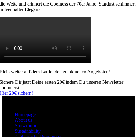
die Wette und erinnert die Coolness der 70er Jahre. Stardust schimmert
in feenhafter Eleganz.
Bleib weiter auf dem Laufenden zu aktuellen Angeboten!
Sichere Dir jetzt Deine ersten 20€ indem Du unseren Newsletter
abonnierst!
Hier 20€ sichern!
About
Homepage
About us
Showroom
Sustainability
Ambassador Programme