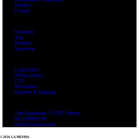
Partners
Contact
Categories
Swimsuit
Top
Bottoms
Sportwear
Information
Legal notice
Privacy policy
GTC
Revocation
Payment & Shipping
Contact
Alte Ziegelhütte 7, 67547 Worms
0152/08582198
info@la-mesma.com
© 2026 LA MESMA