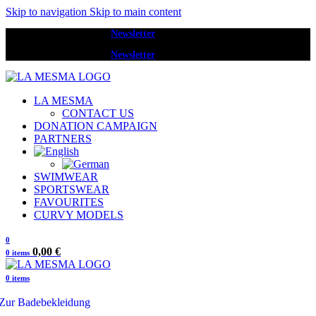
Skip to navigation
Skip to main content
Melde dich zum
Newsletter
an und erhalte 20 € Rabatt.
Melde dich zum
Newsletter
an und erhalte 20 € Rabatt.
LA MESMA
CONTACT US
DONATION CAMPAIGN
PARTNERS
SWIMWEAR
SPORTSWEAR
FAVOURITES
CURVY MODELS
0
0,00
€
0
items
0
items
Zur Badebekleidung