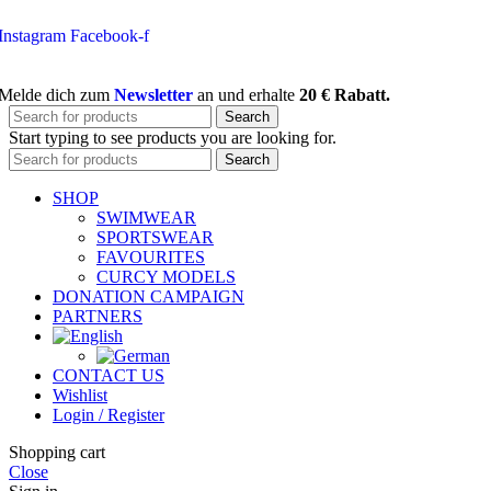
Instagram
Facebook-f
Melde dich zum
Newsletter
an und erhalte
20 € Rabatt.
Search
Start typing to see products you are looking for.
Search
SHOP
SWIMWEAR
SPORTSWEAR
FAVOURITES
CURCY MODELS
DONATION CAMPAIGN
PARTNERS
CONTACT US
Wishlist
Login / Register
Shopping cart
Close