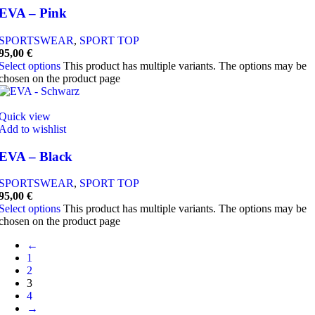
EVA – Pink
SPORTSWEAR
,
SPORT TOP
95,00
€
Select options
This product has multiple variants. The options may be
chosen on the product page
Quick view
Add to wishlist
EVA – Black
SPORTSWEAR
,
SPORT TOP
95,00
€
Select options
This product has multiple variants. The options may be
chosen on the product page
←
1
2
3
4
→