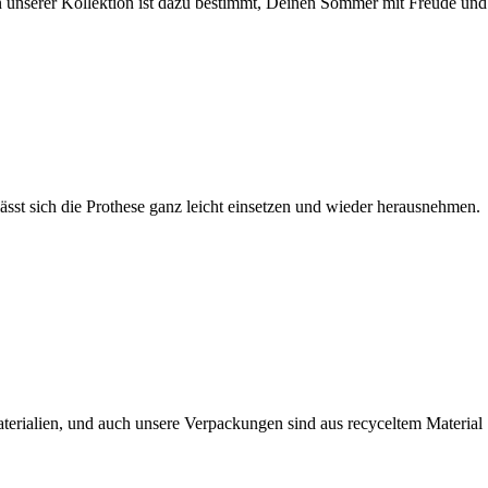
n unserer Kollektion ist dazu bestimmt, Deinen Sommer mit Freude und
sst sich die Prothese ganz leicht einsetzen und wieder herausnehmen.
aterialien, und auch unsere Verpackungen sind aus recyceltem Material