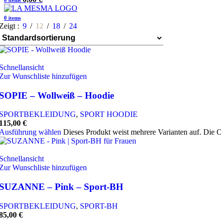
0
items
0
items
Zeigt
9
12
18
24
Schnellansicht
Zur Wunschliste hinzufügen
SOPIE – Wollweiß – Hoodie
SPORTBEKLEIDUNG
,
SPORT HOODIE
115,00
€
Ausführung wählen
Dieses Produkt weist mehrere Varianten auf. Die 
Schnellansicht
Zur Wunschliste hinzufügen
SUZANNE – Pink – Sport-BH
SPORTBEKLEIDUNG
,
SPORT-BH
85,00
€