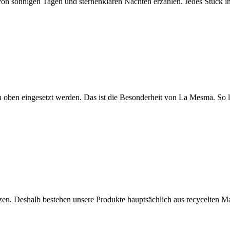
von sonnigen Tagen und sternenklaren Nächten erzählen. Jedes Stück i
 oben eingesetzt werden. Das ist die Besonderheit von La Mesma. So lä
zen. Deshalb bestehen unsere Produkte hauptsächlich aus recycelten M