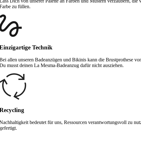
Lass Dich von unserer Palette an Farben und Mustern verzaubern, die 
Farbe zu füllen.
Einzigartige Technik
Bei allen unseren Badeanzügen und Bikinis kann die Brustprothese von
Du musst deinen La Mesma-Badeanzug dafür nicht ausziehen.
Recycling
Nachhaltigkeit bedeutet für uns, Ressourcen verantwortungsvoll zu nut
gefertigt.