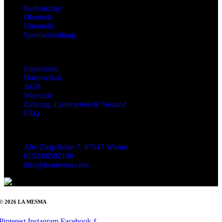
Badeanzüge
Oberteile
Unterteile
Sportbekleidung
Information
Impressum
Datenschutz
AGB
Widerruf
Zahlung, Lieferzeiten & Versand
FAQ
Kontakt
Alte Ziegelhütte 7, 67547 Worms
0152/08582198
info@la-mesma.com
© 2026 LA MESMA
Pinterest
Instagram
Facebook-f