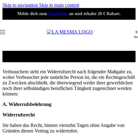
Skip to navigation
Skip to main content
Melde dich zum
Newsletter
an und erhalte 20 € Rabatt.
0
it
Widerruf
Verbrauchern steht ein Widerrufsrecht nach folgender Maßgabe zu,
wobei Verbraucher jede natürliche Person ist, die ein Rechtsgeschäft
zu Zwecken abschließt, die überwiegend weder ihrer gewerblichen
noch ihrer selbständigen beruflichen Tätigkeit zugerechnet werden
können:
A. Widerrufsbelehrung
Widerrufsrecht
Sie haben das Recht, binnen vierzehn Tagen ohne Angabe von
Gründen diesen Vertrag zu widerrufen.