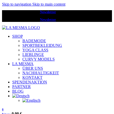
Skip to navigation
Skip to main content
Melde dich zum
Newsletter
an und erhalte 20 € Rabatt.
Melde dich zum
Newsletter
an und erhalte 20 € Rabatt.
SHOP
BADEMODE
SPORTBEKLEIDUNG
YOGA CLASS
LIEBLINGE
CURVY MODELS
LA MESMA
ÜBER UNS
NACHHALTIGKEIT
KONTAKT
SPENDENAKTION
PARTNER
BLOG
0
0,00
€