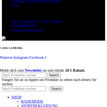
Zahlung, Lieferzeiten & Versand
FAQ
Kontakt
Alte Ziegelhütte 7, 67547 Worms
0152/08582198
info@la-mesma.com
© 2026 LA MESMA
Pinterest
Instagram
Facebook-f
Melde dich zum
Newsletter
an und erhalte
20 € Rabatt.
Search
Fangen Sie an zu tippen um Produkte zu sehen nach denen Sie
suchen.
Search
SHOP
BADEMODE
SPORTBEKLEIDUNG