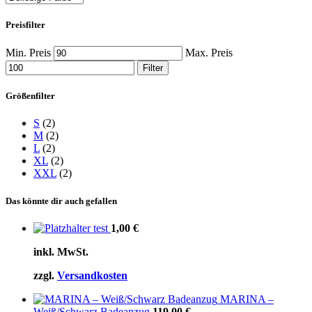
Preisfilter
Min. Preis
Max. Preis
Filter
Größenfilter
S
(2)
M
(2)
L
(2)
XL
(2)
XXL
(2)
Das könnte dir auch gefallen
test
1,00
€
inkl. MwSt.
zzgl.
Versandkosten
MARINA –
Weiß/Schwarz Badeanzug
119,00
€