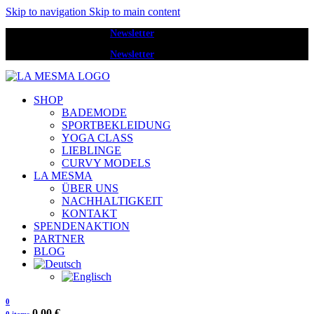
Skip to navigation
Skip to main content
Melde dich zum
Newsletter
an und erhalte 20 € Rabatt.
Melde dich zum
Newsletter
an und erhalte 20 € Rabatt.
SHOP
BADEMODE
SPORTBEKLEIDUNG
YOGA CLASS
LIEBLINGE
CURVY MODELS
LA MESMA
ÜBER UNS
NACHHALTIGKEIT
KONTAKT
SPENDENAKTION
PARTNER
BLOG
0
0,00
€