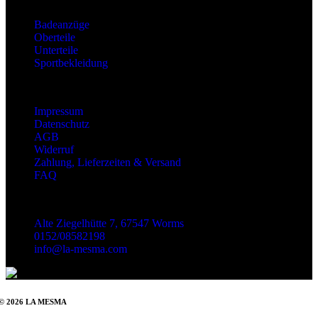
Kategorien
Badeanzüge
Oberteile
Unterteile
Sportbekleidung
Information
Impressum
Datenschutz
AGB
Widerruf
Zahlung, Lieferzeiten & Versand
FAQ
Kontakt
Alte Ziegelhütte 7, 67547 Worms
0152/08582198
info@la-mesma.com
© 2026 LA MESMA