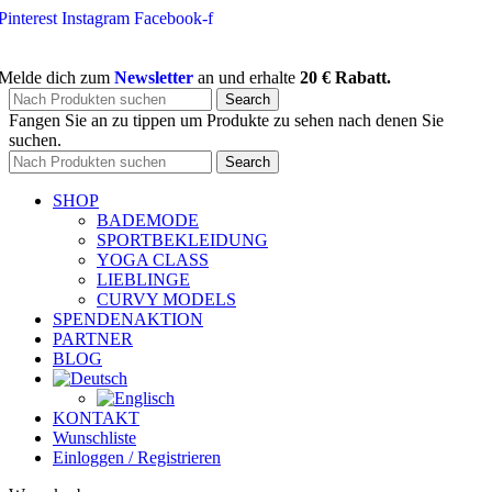
Pinterest
Instagram
Facebook-f
Melde dich zum
Newsletter
an und erhalte
20 € Rabatt.
Search
Fangen Sie an zu tippen um Produkte zu sehen nach denen Sie
suchen.
Search
SHOP
BADEMODE
SPORTBEKLEIDUNG
YOGA CLASS
LIEBLINGE
CURVY MODELS
SPENDENAKTION
PARTNER
BLOG
KONTAKT
Wunschliste
Einloggen / Registrieren