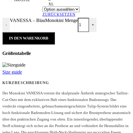
XL
ZURÜCKSETZEN
VANESSA – BlauMonokini Menge
-
+
IN DEN WARENKORB
Größentabelle
Size guide
KURZBESCHREIBUNG
Der Monokini VANESSA vereint die skulpturale Ästhetik strategischer Taillen-
Cut-Outs mit dem exklusiven Halt eines funktionalen Badeanzugs. Das
verdeckt eingearbeitete, gebrauchsmustergeschützte Tulip-System bildet eine
hoch funktionale Bademoden-Lösung und sichert die Brustprothese anatomisch
über den praktischen Zugang von oben. Ein innenliegender, überlappender
Stoff schmiegt sich sicher an die Prothese an und verhindert ihr Herausfallen in
jeder Lage. Die geschlossene High-Neck-Vorderseite aus recycelten Fasern