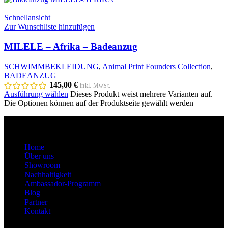
Schnellansicht
Zur Wunschliste hinzufügen
MILELE – Afrika – Badeanzug
SCHWIMMBEKLEIDUNG
,
Animal Print Founders Collection
,
BADEANZUG
145,00
€
inkl. MwSt.
Ausführung wählen
Dieses Produkt weist mehrere Varianten auf.
Die Optionen können auf der Produktseite gewählt werden
About
Home
Über uns
Showroom
Nachhaltigkeit
Ambassador-Programm
Blog
Partner
Kontakt