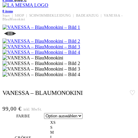
0
items
0
items
Start
|
SHOP
|
SCHWIMMBEKLEIDUNG
|
BADEANZUG
|
VANESSA –
BlauMonokini
◀
▦
▶
VANESSA – BLAUMONOKINI
99,00
€
inkl. MwSt.
FARBE
XS
S
M
L
GRÖSSE