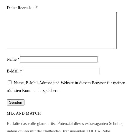
Deine Rezension
*
Name
*
E-Mail
*
Name, E-Mail-Adresse und Website in diesem Browser für meinen
nächsten Kommentar speichern.
MIX AND MATCH
Entfalte das volle glamouröse Potenzial dieses extravaganten Schnitts,
indem du ihn mit der fließenden, transparenten
FULLA
Robe