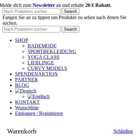
Melde dich zum
Newsletter
an und erhalte
20 € Rabatt.
Search
Fangen Sie an zu tippen um Produkte zu sehen nach denen Sie
suchen.
Search
SHOP
BADEMODE
SPORTBEKLEIDUNG
YOGA CLASS
LIEBLINGE
CURVY MODELS
SPENDENAKTION
PARTNER
BLOG
KONTAKT
Wunschliste
Einloggen / Registrieren
Warenkorb
Schließen