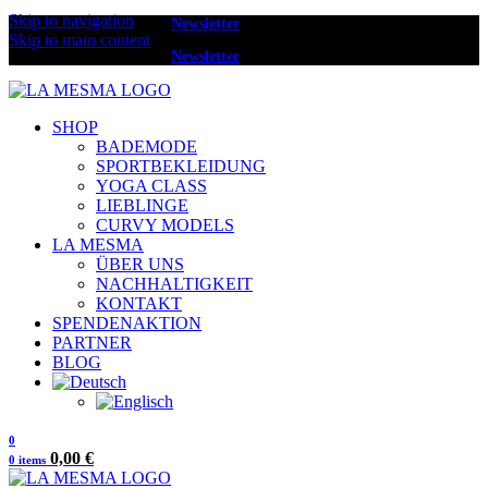
Skip to navigation
Melde dich zum
Newsletter
an und erhalte 20 € Rabatt.
Skip to main content
Melde dich zum
Newsletter
an und erhalte 20 € Rabatt.
SHOP
BADEMODE
SPORTBEKLEIDUNG
YOGA CLASS
LIEBLINGE
CURVY MODELS
LA MESMA
ÜBER UNS
NACHHALTIGKEIT
KONTAKT
SPENDENAKTION
PARTNER
BLOG
0
0,00
€
0
items