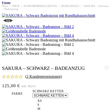
0
items
Start
|
SHOP
|
SCHWIMMBEKLEIDUNG
|
BADEANZUG
|
SAKURA – Schwarz
– Badeanzug
◀
▦
▶
SAKURA – SCHWARZ – BADEANZUG
(
2
Kundenrezensionen)
125,00
€
inkl. MwSt.
SCHWARZ KETTEN
FARBE
XS
S
M