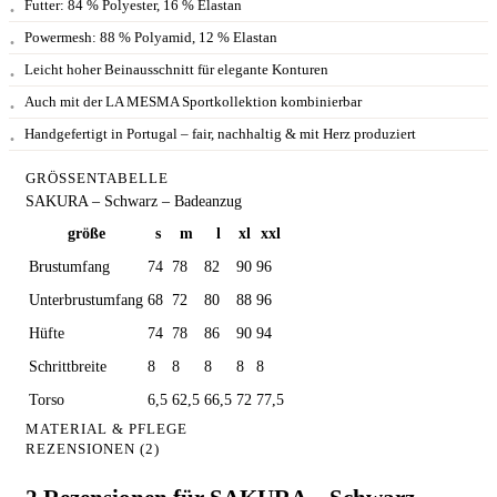
Futter: 84 % Polyester, 16 % Elastan
Powermesh: 88 % Polyamid, 12 % Elastan
Leicht hoher Beinausschnitt für elegante Konturen
Auch mit der LA MESMA Sportkollektion kombinierbar
Handgefertigt in Portugal – fair, nachhaltig & mit Herz produziert
GRÖSSENTABELLE
SAKURA – Schwarz – Badeanzug
größe
s
m
l
xl
xxl
Brustumfang
74
78
82
90
96
Unterbrustumfang
68
72
80
88
96
Hüfte
74
78
86
90
94
Schrittbreite
8
8
8
8
8
Torso
6,5
62,5
66,5
72
77,5
MATERIAL & PFLEGE
REZENSIONEN (2)