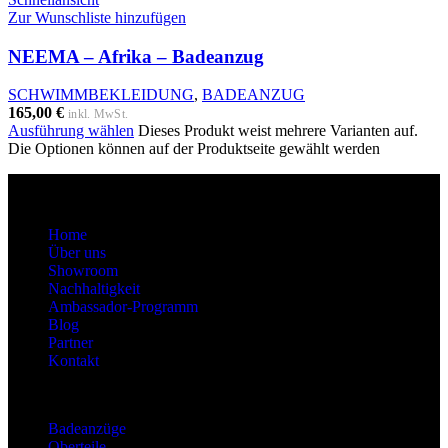
Zur Wunschliste hinzufügen
NEEMA – Afrika – Badeanzug
SCHWIMMBEKLEIDUNG
,
BADEANZUG
165,00
€
inkl. MwSt.
Ausführung wählen
Dieses Produkt weist mehrere Varianten auf.
Die Optionen können auf der Produktseite gewählt werden
About
Home
Über uns
Showroom
Nachhaltigkeit
Ambassador-Programm
Blog
Partner
Kontakt
Kategorien
Badeanzüge
Oberteile