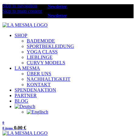
Skip to navigation
Melde dich zum
Newsletter
an und erhalte 20 € Rabatt.
Skip to main content
Melde dich zum
Newsletter
an und erhalte 20 € Rabatt.
SHOP
BADEMODE
SPORTBEKLEIDUNG
YOGA CLASS
LIEBLINGE
CURVY MODELS
LA MESMA
ÜBER UNS
NACHHALTIGKEIT
KONTAKT
SPENDENAKTION
PARTNER
BLOG
0
0,00
€
0
items