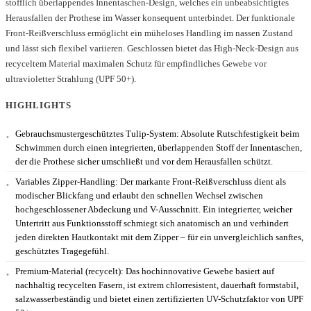
stofflich überlappendes Innentaschen-Design, welches ein unbeabsichtigtes
Herausfallen der Prothese im Wasser konsequent unterbindet. Der funktionale
Front-Reißverschluss ermöglicht ein müheloses Handling im nassen Zustand
und lässt sich flexibel variieren. Geschlossen bietet das High-Neck-Design aus
recyceltem Material maximalen Schutz für empfindliches Gewebe vor
ultravioletter Strahlung (UPF 50+).
HIGHLIGHTS
Gebrauchsmustergeschütztes Tulip-System:
Absolute Rutschfestigkeit beim
Schwimmen durch einen integrierten, überlappenden Stoff der Innentaschen,
der die Prothese sicher umschließt und vor dem Herausfallen schützt.
Variables Zipper-Handling:
Der markante Front-Reißverschluss dient als
modischer Blickfang und erlaubt den schnellen Wechsel zwischen
hochgeschlossener Abdeckung und V-Ausschnitt. Ein integrierter, weicher
Untertritt aus Funktionsstoff schmiegt sich anatomisch an und verhindert
jeden direkten Hautkontakt mit dem Zipper – für ein unvergleichlich sanftes,
geschütztes Tragegefühl.
Premium-Material (recycelt):
Das hochinnovative Gewebe basiert auf
nachhaltig recycelten Fasern, ist extrem chlorresistent, dauerhaft formstabil,
salzwasserbeständig und bietet einen zertifizierten UV-Schutzfaktor von UPF