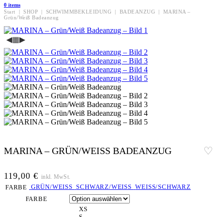
0
items
Start
|
SHOP
|
SCHWIMMBEKLEIDUNG
|
BADEANZUG
|
MARINA –
Grün/Weiß Badeanzug
◀
▦
▶
MARINA – GRÜN/WEISS BADEANZUG
119,00
€
inkl. MwSt.
GRÜN/WEISS
SCHWARZ/WEISS
WEISS/SCHWARZ
FARBE
FARBE
XS
S