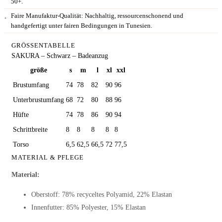
50+.
Faire Manufaktur-Qualität:
Nachhaltig, ressourcenschonend und
handgefertigt unter fairen Bedingungen in Tunesien.
GRÖSSENTABELLE
SAKURA – Schwarz – Badeanzug
größe
s
m
l
xl
xxl
Brustumfang
74
78
82
90
96
Unterbrustumfang
68
72
80
88
96
Hüfte
74
78
86
90
94
Schrittbreite
8
8
8
8
8
Torso
6,5
62,5
66,5
72
77,5
MATERIAL & PFLEGE
Material:
Oberstoff: 78% recyceltes Polyamid, 22% Elastan
Innenfutter: 85% Polyester, 15% Elastan