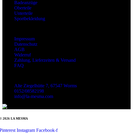
Badeanzüge
Oberteile
Unterteile
Sportbekleidung
Information
Impressum
Datenschutz
AGB
Widerruf
Zahlung, Lieferzeiten & Versand
FAQ
Kontakt
Alte Ziegelhütte 7, 67547 Worms
0152/08582198
info@la-mesma.com
© 2026 LA MESMA
Pinterest
Instagram
Facebook-f