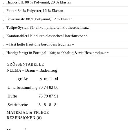
Hauptstoff: 80 % Polyamid, 20 % Elastan
Futter: 84 % Polyester, 16 % Elastan
Powermesh: 88 % Polyamid, 12 % Elastan
Tulipe-System für unkomplizierten Protheseneinsatz
Komfortabler Halt durch elastisches Unterbrustband
– lässt helle Hauttöne besonders leuchten –
Handgefertigt in Portugal – fair, nachhaltig & mit Herz produziert
GRÖSSENTABELLE
NEEMA – Braun – Badeanzug
größe
s
m
l
xl
Unterbrustumfang
70
74
82
86
Hüfte
75
79
87
91
Schrittbreite
8
8
8
8
MATERIAL & PFLEGE
REZENSIONEN (0)