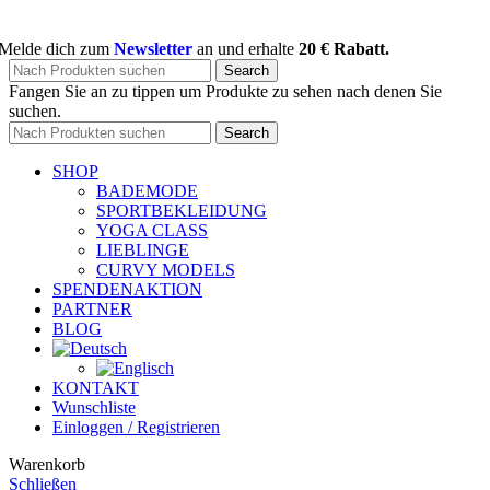
Melde dich zum
Newsletter
an und erhalte
20 € Rabatt.
Search
Fangen Sie an zu tippen um Produkte zu sehen nach denen Sie
suchen.
Search
SHOP
BADEMODE
SPORTBEKLEIDUNG
YOGA CLASS
LIEBLINGE
CURVY MODELS
SPENDENAKTION
PARTNER
BLOG
KONTAKT
Wunschliste
Einloggen / Registrieren
Warenkorb
Schließen