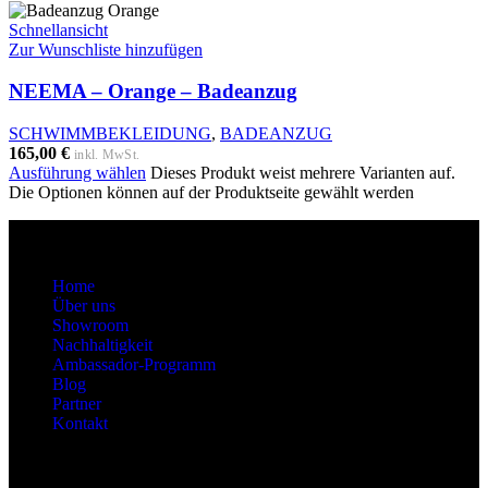
Schnellansicht
Zur Wunschliste hinzufügen
NEEMA – Orange – Badeanzug
SCHWIMMBEKLEIDUNG
,
BADEANZUG
165,00
€
inkl. MwSt.
Ausführung wählen
Dieses Produkt weist mehrere Varianten auf.
Die Optionen können auf der Produktseite gewählt werden
About
Home
Über uns
Showroom
Nachhaltigkeit
Ambassador-Programm
Blog
Partner
Kontakt
Kategorien