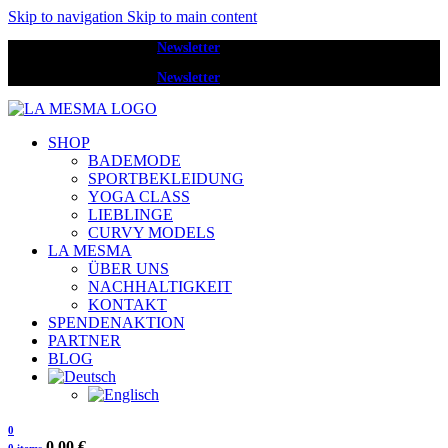
Skip to navigation
Skip to main content
Melde dich zum
Newsletter
an und erhalte 20 € Rabatt.
Melde dich zum
Newsletter
an und erhalte 20 € Rabatt.
SHOP
BADEMODE
SPORTBEKLEIDUNG
YOGA CLASS
LIEBLINGE
CURVY MODELS
LA MESMA
ÜBER UNS
NACHHALTIGKEIT
KONTAKT
SPENDENAKTION
PARTNER
BLOG
0
0,00
€