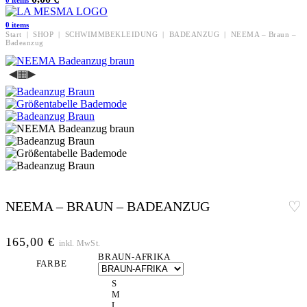
0
items
0
items
Start
|
SHOP
|
SCHWIMMBEKLEIDUNG
|
BADEANZUG
|
NEEMA – Braun –
Badeanzug
◀
▦
▶
NEEMA – BRAUN – BADEANZUG
165,00
€
inkl. MwSt.
BRAUN-AFRIKA
FARBE
S
M
L