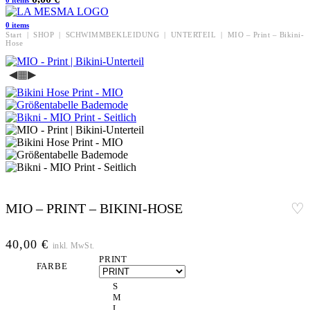
0
items
0
items
Start
|
SHOP
|
SCHWIMMBEKLEIDUNG
|
UNTERTEIL
|
MIO – Print – Bikini-
Hose
◀
▦
▶
MIO – PRINT – BIKINI-HOSE
40,00
€
inkl. MwSt.
PRINT
FARBE
S
M
L