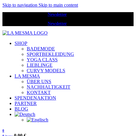
Skip to navigation
Skip to main content
Melde dich zum
Newsletter
an und erhalte 20 € Rabatt.
Melde dich zum
Newsletter
an und erhalte 20 € Rabatt.
SHOP
BADEMODE
SPORTBEKLEIDUNG
YOGA CLASS
LIEBLINGE
CURVY MODELS
LA MESMA
ÜBER UNS
NACHHALTIGKEIT
KONTAKT
SPENDENAKTION
PARTNER
BLOG
0
0,00
€