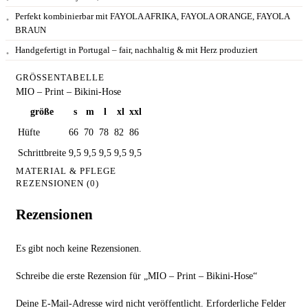
Perfekt kombinierbar mit FAYOLA AFRIKA, FAYOLA ORANGE, FAYOLA
BRAUN
Handgefertigt in Portugal – fair, nachhaltig & mit Herz produziert
GRÖSSENTABELLE
MIO – Print – Bikini-Hose
größe
s
m
l
xl
xxl
Hüfte
66
70
78
82
86
Schrittbreite
9,5
9,5
9,5
9,5
9,5
MATERIAL & PFLEGE
REZENSIONEN (0)
Rezensionen
Es gibt noch keine Rezensionen.
Schreibe die erste Rezension für „MIO – Print – Bikini-Hose“
Deine E-Mail-Adresse wird nicht veröffentlicht.
Erforderliche Felder