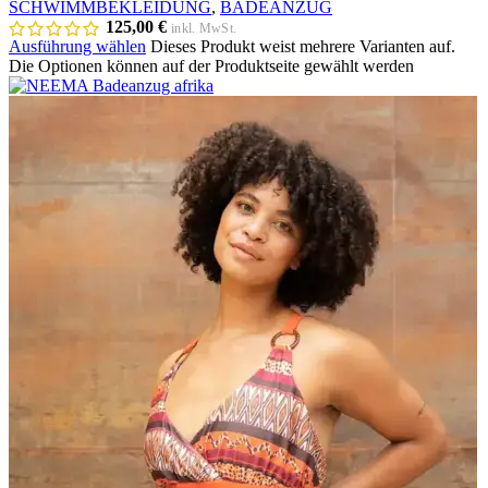
SCHWIMMBEKLEIDUNG
,
BADEANZUG
125,00
€
inkl. MwSt.
Ausführung wählen
Dieses Produkt weist mehrere Varianten auf.
Die Optionen können auf der Produktseite gewählt werden