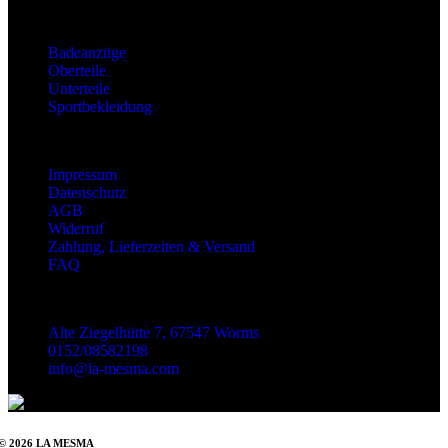
Kategorien
Badeanzüge
Oberteile
Unterteile
Sportbekleidung
Information
Impressum
Datenschutz
AGB
Widerruf
Zahlung, Lieferzeiten & Versand
FAQ
Kontakt
Alte Ziegelhütte 7, 67547 Worms
0152/08582198
info@la-mesma.com
© 2026 LA MESMA