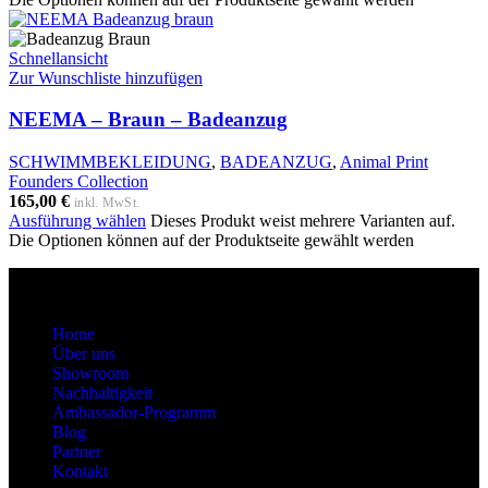
Schnellansicht
Zur Wunschliste hinzufügen
NEEMA – Braun – Badeanzug
SCHWIMMBEKLEIDUNG
,
BADEANZUG
,
Animal Print
Founders Collection
165,00
€
inkl. MwSt.
Ausführung wählen
Dieses Produkt weist mehrere Varianten auf.
Die Optionen können auf der Produktseite gewählt werden
About
Home
Über uns
Showroom
Nachhaltigkeit
Ambassador-Programm
Blog
Partner
Kontakt