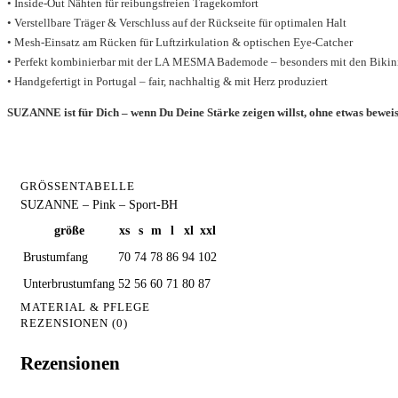
• Inside-Out Nähten für reibungsfreien Tragekomfort
• Verstellbare Träger & Verschluss auf der Rückseite für optimalen Halt
• Mesh-Einsatz am Rücken für Luftzirkulation & optischen Eye-Catcher
• Perfekt kombinierbar mit der LA MESMA Bademode – besonders mit den Bi
• Handgefertigt in Portugal – fair, nachhaltig & mit Herz produziert
SUZANNE ist für Dich – wenn Du Deine Stärke zeigen willst, ohne etwas beweise
GRÖSSENTABELLE
SUZANNE – Pink – Sport-BH
größe
xs
s
m
l
xl
xxl
Brustumfang
70
74
78
86
94
102
Unterbrustumfang
52
56
60
71
80
87
MATERIAL & PFLEGE
REZENSIONEN (0)
Rezensionen