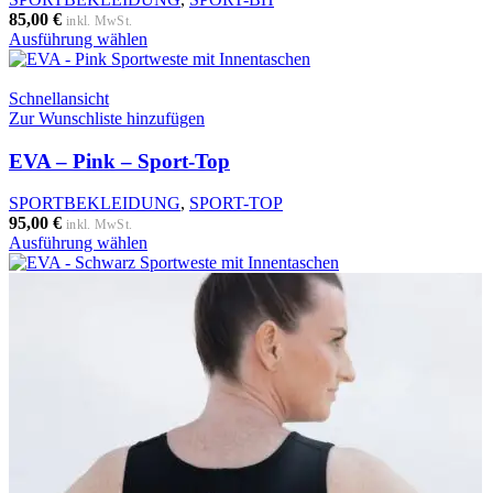
auf
85,00
€
inkl. MwSt.
der
Dieses
Ausführung wählen
Produktseite
Produkt
gewählt
weist
werden
mehrere
Schnellansicht
Varianten
Zur Wunschliste hinzufügen
auf.
Die
EVA – Pink – Sport-Top
Optionen
können
SPORTBEKLEIDUNG
,
SPORT-TOP
auf
95,00
€
inkl. MwSt.
der
Dieses
Ausführung wählen
Produktseite
Produkt
gewählt
weist
werden
mehrere
Varianten
auf.
Die
Optionen
können
auf
der
Produktseite
gewählt