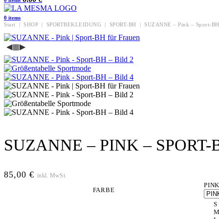
0
items
0
items
Start
|
SHOP
|
SPORTBEKLEIDUNG
|
SPORT-BH
|
SUZANNE – Pink – Sport-B
◀
▦
▶
SUZANNE – PINK – SPORT-
85,00
€
inkl. MwSt.
PIN
FARBE
S