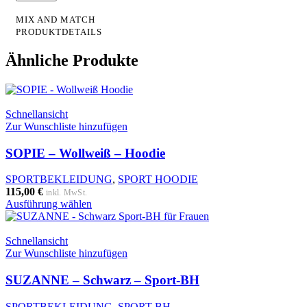
MIX AND MATCH
PRODUKTDETAILS
Ähnliche Produkte
Schnellansicht
Zur Wunschliste hinzufügen
SOPIE – Wollweiß – Hoodie
SPORTBEKLEIDUNG
,
SPORT HOODIE
115,00
€
inkl. MwSt.
Dieses
Ausführung wählen
Produkt
weist
mehrere
Schnellansicht
Varianten
Zur Wunschliste hinzufügen
auf.
Die
SUZANNE – Schwarz – Sport-BH
Optionen
können
SPORTBEKLEIDUNG
,
SPORT-BH