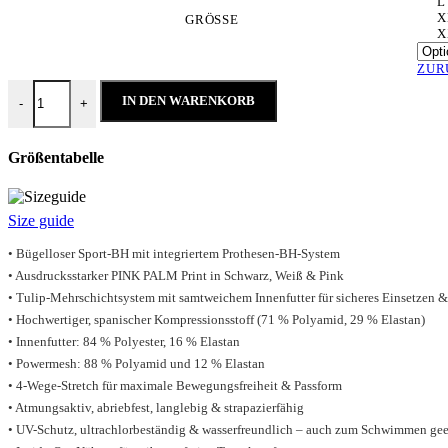
L
X
GRÖSSE
X
ZUR
SUZANNE - Pink - Sport-BH Menge
IN DEN WARENKORB
-
+
Größentabelle
Size guide
• Bügelloser Sport-BH mit integriertem Prothesen-BH-System
• Ausdrucksstarker PINK PALM Print in Schwarz, Weiß & Pink
• Tulip-Mehrschichtsystem mit samtweichem Innenfutter für sicheres Einsetzen &
• Hochwertiger, spanischer Kompressionsstoff (71 % Polyamid, 29 % Elastan)
• Innenfutter: 84 % Polyester, 16 % Elastan
• Powermesh: 88 % Polyamid und 12 % Elastan
• 4-Wege-Stretch für maximale Bewegungsfreiheit & Passform
• Atmungsaktiv, abriebfest, langlebig & strapazierfähig
• UV-Schutz, ultrachlorbeständig & wasserfreundlich – auch zum Schwimmen ge