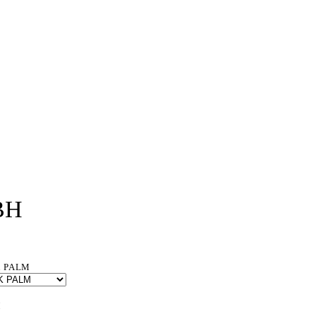
H
BH
K PALM
M