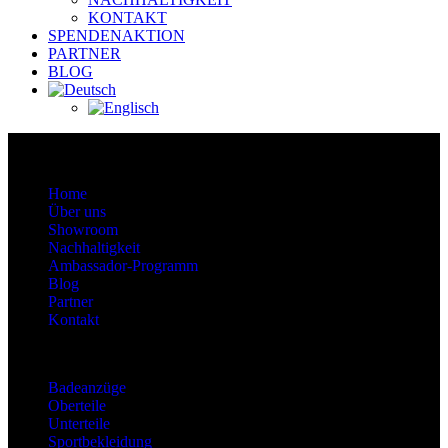
KONTAKT
SPENDENAKTION
PARTNER
BLOG
About
Home
Über uns
Showroom
Nachhaltigkeit
Ambassador-Programm
Blog
Partner
Kontakt
Kategorien
Badeanzüge
Oberteile
Unterteile
Sportbekleidung