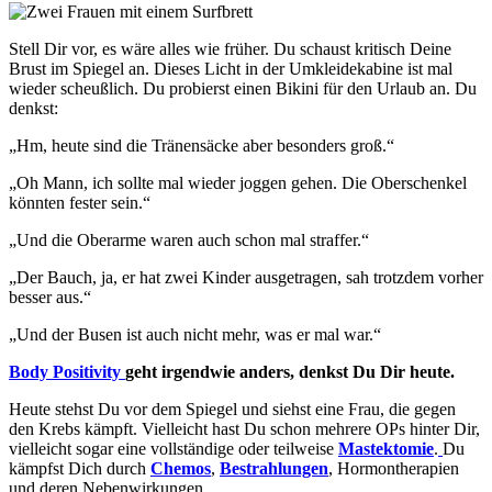
Stell Dir vor, es wäre alles wie früher. Du schaust kritisch Deine
Brust im Spiegel an. Dieses Licht in der Umkleidekabine ist mal
wieder scheußlich. Du probierst einen Bikini für den Urlaub an. Du
denkst:
„Hm, heute sind die Tränensäcke aber besonders groß.“
„Oh Mann, ich sollte mal wieder joggen gehen. Die Oberschenkel
könnten fester sein.“
„Und die Oberarme waren auch schon mal straffer.“
„Der Bauch, ja, er hat zwei Kinder ausgetragen, sah trotzdem vorher
besser aus.“
„Und der Busen ist auch nicht mehr, was er mal war.“
Body Positivity
geht irgendwie anders, denkst Du Dir heute.
Heute stehst Du vor dem Spiegel und siehst eine Frau, die gegen
den Krebs kämpft. Vielleicht hast Du schon mehrere OPs hinter Dir,
vielleicht sogar eine vollständige oder teilweise
Mastektomie
.
Du
kämpfst Dich durch
Chemos
,
Bestrahlungen
, Hormontherapien
und deren Nebenwirkungen.