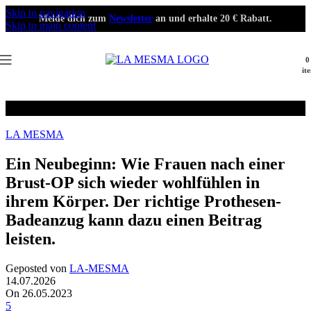
Skip to navigation
Melde dich zum
Newsletter
an und erhalte 20 € Rabatt.
Skip to main content
0
it
Blog
LA MESMA
Ein Neubeginn: Wie Frauen nach einer
Brust-OP sich wieder wohlfühlen in
ihrem Körper. Der richtige Prothesen-
Badeanzug kann dazu einen Beitrag
leisten.
Geposted von
LA-MESMA
14.07.2026
On 26.05.2023
5