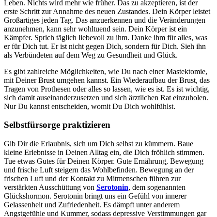
Leben. Nichts wird mehr wie früher. Das zu akzeptieren, ist der
erste Schritt zur Annahme des neuen Zustandes. Dein Körper leistet
Großartiges jeden Tag. Das anzuerkennen und die Veränderungen
anzunehmen, kann sehr wohltuend sein. Dein Körper ist ein
Kämpfer. Sprich täglich liebevoll zu ihm. Danke ihm für alles, was
er für Dich tut. Er ist nicht gegen Dich, sondern für Dich. Sieh ihn
als Verbündeten auf dem Weg zu Gesundheit und Glück.
Es gibt zahlreiche Möglichkeiten, wie Du nach einer Mastektomie,
mit Deiner Brust umgehen kannst. Ein Wiederaufbau der Brust, das
Tragen von Prothesen oder alles so lassen, wie es ist. Es ist wichtig,
sich damit auseinanderzusetzen und sich ärztlichen Rat einzuholen.
Nur Du kannst entscheiden, womit Du Dich wohlfühlst.
Selbstfürsorge praktizieren
Gib Dir die Erlaubnis, sich um Dich selbst zu kümmern. Baue
kleine Erlebnisse in Deinen Alltag ein, die Dich fröhlich stimmen.
Tue etwas Gutes für Deinen Körper. Gute Ernährung, Bewegung
und frische Luft steigern das Wohlbefinden. Bewegung an der
frischen Luft und der Kontakt zu Mitmenschen führen zur
verstärkten Ausschüttung von
Serotonin
, dem sogenannten
Glückshormon. Serotonin bringt uns ein Gefühl von innerer
Gelassenheit und Zufriedenheit. Es dämpft unter anderem
Angstgefühle und Kummer, sodass depressive Verstimmungen gar