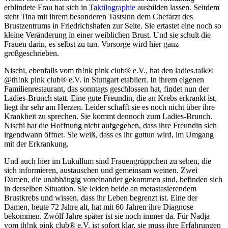
erblindete Frau hat sich in
Taktilographie
ausbilden lassen. Seitdem
steht Tina mit ihrem besonderen Tastsinn dem Chefarzt des
Brustzentrums in Friedrichshafen zur Seite. Sie ertastet eine noch so
kleine Veränderung in einer weiblichen Brust. Und sie schult die
Frauen darin, es selbst zu tun. Vorsorge wird hier ganz
großgeschrieben.
Nischi, ebenfalls vom th!nk pink club® e.V., hat den ladies.talk®
@th!nk pink club® e.V. in Stuttgart etabliert. In ihrem eigenen
Familienrestaurant, das sonntags geschlossen hat, findet nun der
Ladies-Brunch statt. Eine gute Freundin, die an Krebs erkrankt ist,
liegt ihr sehr am Herzen. Leider schafft sie es noch nicht über ihre
Krankheit zu sprechen. Sie kommt dennoch zum Ladies-Brunch.
Nischi hat die Hoffnung nicht aufgegeben, dass ihre Freundin sich
irgendwann öffnet. Sie weiß, dass es ihr guttun wird, im Umgang
mit der Erkrankung.
Und auch hier im Lukullum sind Frauengrüppchen zu sehen, die
sich informieren, austauschen und gemeinsam weinen. Zwei
Damen, die unabhängig voneinander gekommen sind, befinden sich
in derselben Situation. Sie leiden beide an metastasierendem
Brustkrebs und wissen, dass ihr Leben begrenzt ist. Eine der
Damen, heute 72 Jahre alt, hat mit 60 Jahren ihre Diagnose
bekommen. Zwölf Jahre später ist sie noch immer da. Für Nadja
vom th!nk pink club® e.V. ist sofort klar, sie muss ihre Erfahrungen