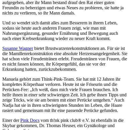
aufgegeben, aber ihr Mann bestand drauf den Rat einer guten
Freundin zu beherzigen und etwas Neues zu probieren, sie hatte ja
nichts zu verlieren, so ihr Mann damals.
Und so wendet sich damit alles zum Besserern in ihrem Leben,
sodass sie heute auch anderen Frauen zeigt, wie man mit
Nahrungsergänzung, gesunder Ernährung und Bewegung auch
nach einer Krebserkrankung wieder zu neuer Kraft kommt.
Susanne Wagner
bietet Brustwarzenrekonstruktionen an. Für sie ist
die Mamillenrekonstruktion eine absolute Herzensangelegenheit. Sie
hat schon viele Freudentränen erlebt. Freudentränen von Frauen, die
es nicht fassen können, ihr Körpergefühl, das sie vor der
Erkrankung hatten, zurückzubekommen.
Manuela gehört zum Think-Pink-Team. Sie hat mit 12 Jahren ihr
komplettes Körperhaar verloren. Heute ist sie Friseurin und die
Perücken-Fee: „Ich weiß, dass mich viele Frauen brauchen. Ich
helfe ihnen in einer sehr schwierigen Zeit. Ich gebe ihnen Tipps und
zeige Tricks, wie sie am besten mit einer Perücke umgehen.“ Auch
Nadja hat sie in ihren schwierigsten Stunden im Leben, die Haare
rasiert und gemeinsam mit ihr eine passende Perücke gefunden.
Einer der
Pink Docs
vom th!nk pink club® e.V. ist ebenfalls in die
Skybar gekommen, Dr. Thomas Heuser, ein Gynäkologe und