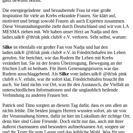
ganz bewusst betont.
Die energiegeladene und bezaubernde Frau ist eine große
Inspiration für viele an Krebs erkrankte Frauen. Sie klärt auf,
motiviert und bringt sowohl Frauen als auch Experten zusammen.
Diese Veranstaltungsreihe zieht durch Deutschland und wir von LA
MESMA ziehen mit. Wir haben unser Herz an Nadja und den
ladies.talk® @th!nk pink club® e.V. verloren. Seht selbst, warum:
Silke
ist ebenfalls ein großer Fan von Nadja und hat den
ladies.talk® @th!nk pink club® e.V. in Friedrichshafen ins Leben
gerufen. Sie berichtet, wie das Rudern Ihr Leben mit Krebs
verändert hat. Sie ist der festen Überzeugung, Bewegung an der
frischen Luft ist heilsam. Für ihren Genesungsprozess war das
Rudern ausschlaggebend. Als
Silke
vom ladies.talk® @th!nk pink
club® e.V. erfuhr, war ihr sofort klar, Friedrichshafen braucht ihn
auch. Sie fand nichts vor Ort, was ihr den Austausch, die Vielfalt an
unterschiedlichen Informationen und die unglaublich heilende
Verbindung zu anderen Frauen bot.
Patrick und Timo sorgten an diesem Tag dafür, dass es uns allen an
nichts fehlte. Die beiden jungen Herren wussten sofort, als sie von
der Veranstaltung hörten, dafür ist hier im Lukullum der richtige Ort,
denn hier sind Gäste Freunde. Doch nicht nur das, auch mit ihrer
äußerst charmanten und besonders aufmerksamen Art, sorgten sie
und ihr Team für gute Laune und das leibliche Wohl. Was für uns