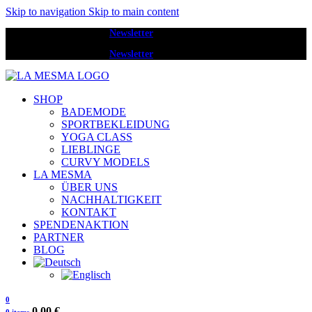
Skip to navigation
Skip to main content
Melde dich zum
Newsletter
an und erhalte 20 € Rabatt.
Melde dich zum
Newsletter
an und erhalte 20 € Rabatt.
SHOP
BADEMODE
SPORTBEKLEIDUNG
YOGA CLASS
LIEBLINGE
CURVY MODELS
LA MESMA
ÜBER UNS
NACHHALTIGKEIT
KONTAKT
SPENDENAKTION
PARTNER
BLOG
0
0,00
€