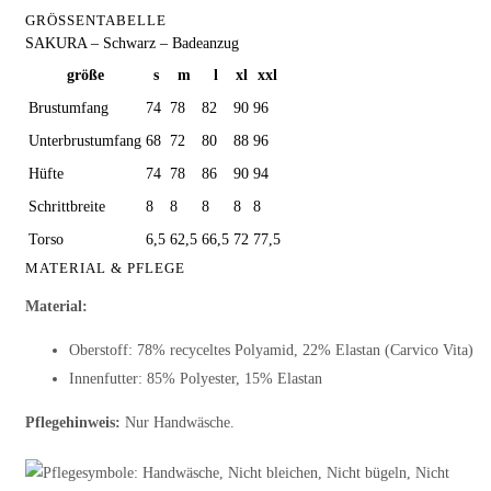
GRÖSSENTABELLE
SAKURA – Schwarz – Badeanzug
größe
s
m
l
xl
xxl
Brustumfang
74
78
82
90
96
Unterbrustumfang
68
72
80
88
96
Hüfte
74
78
86
90
94
Schrittbreite
8
8
8
8
8
Torso
6,5
62,5
66,5
72
77,5
MATERIAL & PFLEGE
Material:
Oberstoff: 78% recyceltes Polyamid, 22% Elastan (Carvico Vita)
Innenfutter: 85% Polyester, 15% Elastan
Pflegehinweis:
Nur Handwäsche.