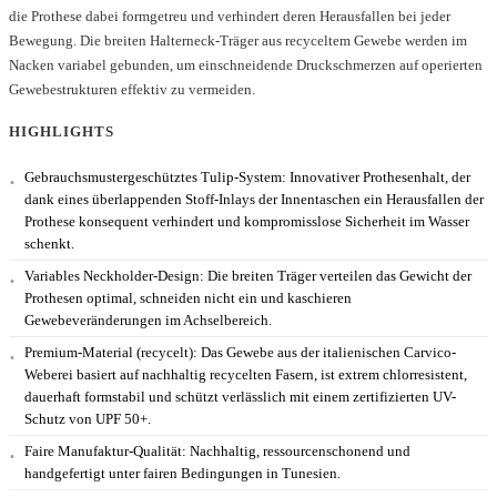
die Prothese dabei formgetreu und verhindert deren Herausfallen bei jeder
Bewegung. Die breiten Halterneck-Träger aus recyceltem Gewebe werden im
Nacken variabel gebunden, um einschneidende Druckschmerzen auf operierten
Gewebestrukturen effektiv zu vermeiden.
HIGHLIGHTS
Gebrauchsmustergeschütztes Tulip-System:
Innovativer Prothesenhalt, der
dank eines überlappenden Stoff-Inlays der Innentaschen ein Herausfallen der
Prothese konsequent verhindert und kompromisslose Sicherheit im Wasser
schenkt.
Variables Neckholder-Design:
Die breiten Träger verteilen das Gewicht der
Prothesen optimal, schneiden nicht ein und kaschieren
Gewebeveränderungen im Achselbereich.
Premium-Material (recycelt):
Das Gewebe aus der italienischen Carvico-
Weberei basiert auf nachhaltig recycelten Fasern, ist extrem chlorresistent,
dauerhaft formstabil und schützt verlässlich mit einem zertifizierten UV-
Schutz von UPF 50+.
Faire Manufaktur-Qualität:
Nachhaltig, ressourcenschonend und
handgefertigt unter fairen Bedingungen in Tunesien.