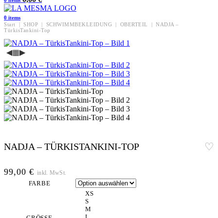
0
items
0
items
Start
|
SHOP
|
SCHWIMMBEKLEIDUNG
|
OBERTEIL
|
NADJA –
TürkisTankini-Top
◀
▦
▶
NADJA – TÜRKISTANKINI-TOP
99,00
€
inkl. MwSt.
FARBE
XS
S
M
L
GRÖSSE