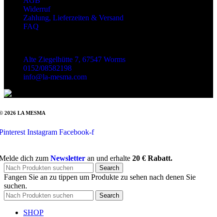
AGB
Widerruf
Zahlung, Lieferzeiten & Versand
FAQ
Kontakt
Alte Ziegelhütte 7, 67547 Worms
0152/08582198
info@la-mesma.com
© 2026 LA MESMA
Pinterest
Instagram
Facebook-f
Melde dich zum
Newsletter
an und erhalte
20 € Rabatt.
Search
Fangen Sie an zu tippen um Produkte zu sehen nach denen Sie
suchen.
Search
SHOP