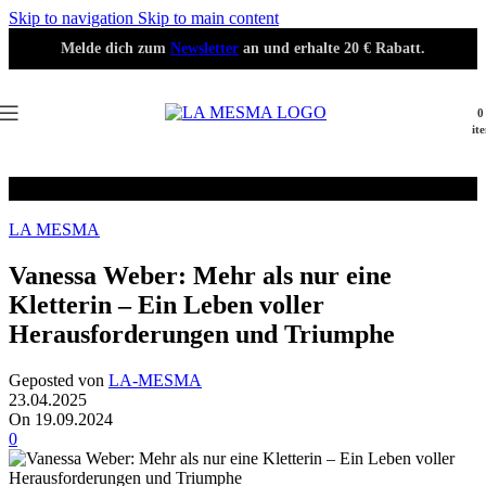
Skip to navigation
Skip to main content
Melde dich zum
Newsletter
an und erhalte 20 € Rabatt.
0
it
Blog
LA MESMA
Vanessa Weber: Mehr als nur eine
Kletterin – Ein Leben voller
Herausforderungen und Triumphe
Geposted von
LA-MESMA
23.04.2025
On 19.09.2024
0