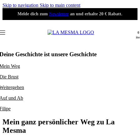
Skip to navigation
Skip to main content
Melde dich zum
Newsletter
an und erhalte 20 € Rabatt.
0
it
Deine Geschichte ist unsere Geschichte
Mein Weg
Die Brust
Weitergehen
Auf und Ab
Filipe
Mein ganz persönlicher Weg zu La
Mesma