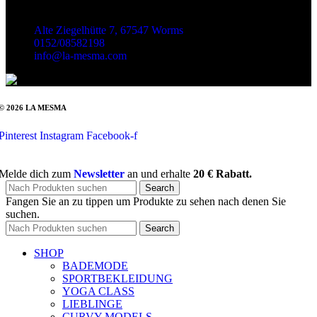
Kontakt
Alte Ziegelhütte 7, 67547 Worms
0152/08582198
info@la-mesma.com
© 2026 LA MESMA
Pinterest
Instagram
Facebook-f
Melde dich zum
Newsletter
an und erhalte
20 € Rabatt.
Search
Fangen Sie an zu tippen um Produkte zu sehen nach denen Sie
suchen.
Search
SHOP
BADEMODE
SPORTBEKLEIDUNG
YOGA CLASS
LIEBLINGE
CURVY MODELS